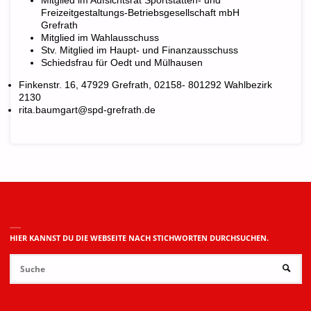
Mitglied im Aufsichtsrat Sportstätten- und
Freizeitgestaltungs-Betriebsgesellschaft mbH
Grefrath
Mitglied im Wahlausschuss
Stv. Mitglied im Haupt- und Finanzausschuss
Schiedsfrau für Oedt und Mülhausen
Finkenstr. 16, 47929 Grefrath, 02158- 801292 Wahlbezirk
2130
rita.baumgart@spd-grefrath.de
HIER KANNST DU DIE WEBSEITE NACH STICHWORTEN DURCHSUCHEN.
Su
SUCHE
na