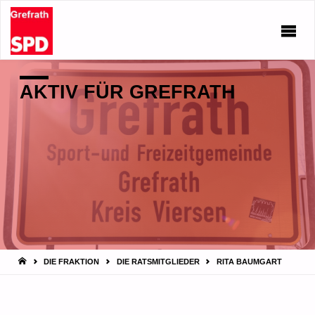
AKTIV FÜR GREFRATH
START
DIE FRAKTION
DIE RATSMITGLIEDER
RITA BAUMGART