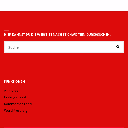
HIER KANNST DU DIE WEBSEITE NACH STICHWORTEN DURCHSUCHEN.
Su
SUCHE
na
FUNKTIONEN
Anmelden
Eintrags-Feed
Kommentar-Feed
WordPress.org