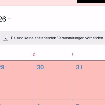
26
Es sind keine anstehenden Veranstaltungen vorhanden.
Hinweis
ITTWOCH
D
DONNERSTAG
F
FREITAG
0
0
0
29
30
31
gen,
Veranstaltungen,
Veranstaltungen,
Veransta