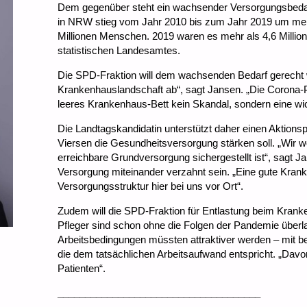
Dem gegenüber steht ein wachsender Versorgungsbedarf
in NRW stieg vom Jahr 2010 bis zum Jahr 2019 um meh
Millionen Menschen. 2019 waren es mehr als 4,6 Milli
statistischen Landesamtes.
Die SPD-Fraktion will dem wachsenden Bedarf gerecht w
Krankenhauslandschaft ab“, sagt Jansen. „Die Corona-P
leeres Krankenhaus-Bett kein Skandal, sondern eine wich
Die Landtagskandidatin unterstützt daher einen Aktionsp
Viersen die Gesundheitsversorgung stärken soll. „Wir w
erreichbare Grundversorgung sichergestellt ist“, sagt 
Versorgung miteinander verzahnt sein. „Eine gute Krank
Versorgungsstruktur hier bei uns vor Ort“.
Zudem will die SPD-Fraktion für Entlastung beim Krank
Pfleger sind schon ohne die Folgen der Pandemie überla
Arbeitsbedingungen müssten attraktiver werden – mit 
die dem tatsächlichen Arbeitsaufwand entspricht. „Davon
Patienten“.
_____________________________________