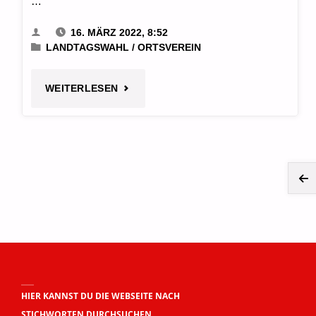
…
16. MÄRZ 2022, 8:52
LANDTAGSWAHL
/
ORTSVEREIN
"BÜRGERNAH
WEITERLESEN
UND
INTERESSIERT
–
S
UNSERE
d
LANDTAGSKANDIDATIN
TANJA
B
HIER KANNST DU DIE WEBSEITE NACH
JANSEN"
STICHWORTEN DURCHSUCHEN.