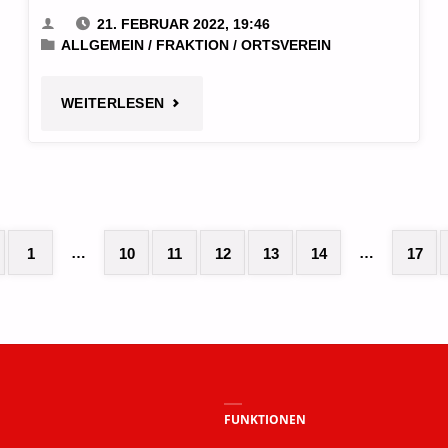
21. FEBRUAR 2022, 19:46
ALLGEMEIN
/
FRAKTION
/
ORTSVEREIN
"22
WEITERLESEN
JAHRE
GREFRATHER
JUGENDTHEATER"
…
…
1
10
11
12
13
14
17
eitennummerierung
er
eiträge
FUNKTIONEN