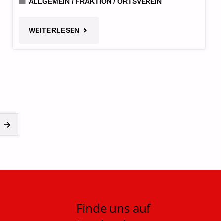
ALLGEMEIN
/
FRAKTION
/
ORTSVEREIN
"AN
WEITERLESEN
UNSERE
FREIWILLIGE
FEUERWEHR"
Finde uns auf