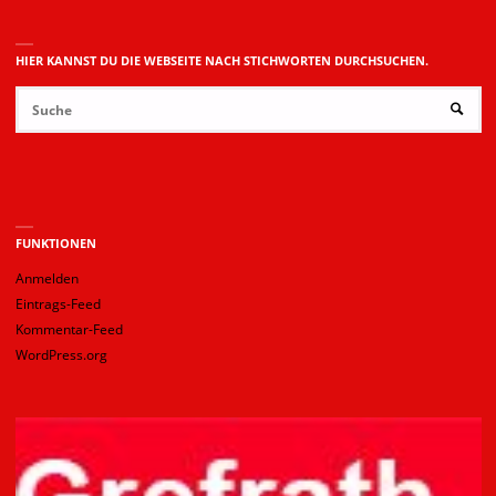
HIER KANNST DU DIE WEBSEITE NACH STICHWORTEN DURCHSUCHEN.
Su
SUCHE
na
FUNKTIONEN
Anmelden
Eintrags-Feed
Kommentar-Feed
WordPress.org