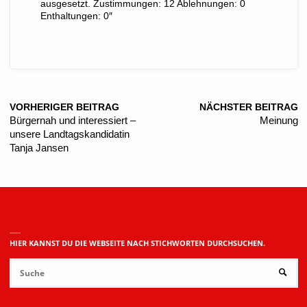
ausgesetzt. Zustimmungen: 12 Ablehnungen: 0
Enthaltungen: 0″
VORHERIGER BEITRAG
NÄCHSTER BEITRAG
Bürgernah und interessiert –
Meinung
unsere Landtagskandidatin
Tanja Jansen
HIER KANNST DU DIE WEBSEITE NACH STICHWORTEN DURCHSUCHEN.
Su
SUCHE
na