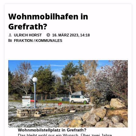
Wohnmobilhafen in
Grefrath?
ULRICH HORST
16. MÄRZ 2023, 14:18
FRAKTION
/
KOMMUNALES
Wohnmobilstellplatz in Grefrath?
Das bleibt wohl nur ein Wunsch. Über zwei Jahre