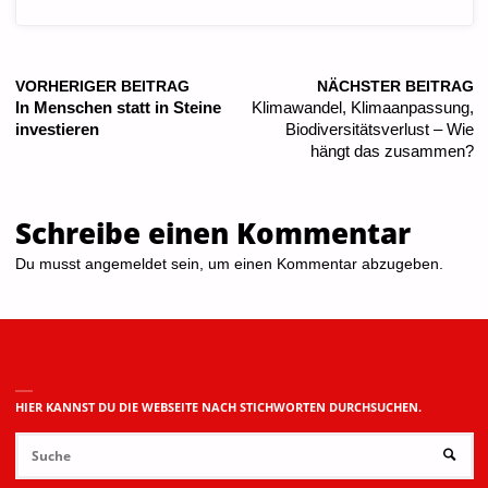
VORHERIGER BEITRAG
NÄCHSTER BEITRAG
In Menschen statt in Steine
Klimawandel, Klimaanpassung,
investieren
Biodiversitätsverlust – Wie
hängt das zusammen?
Schreibe einen Kommentar
Du musst
angemeldet
sein, um einen Kommentar abzugeben.
HIER KANNST DU DIE WEBSEITE NACH STICHWORTEN DURCHSUCHEN.
Su
SUCHE
na