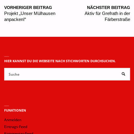
VORHERIGER BEITRAG
NÄCHSTER BEITRAG
Projekt „Unser Mülhausen
Aktiv für Grefrath in der
anpacken!“
Färberstraße
HIER KANNST DU DIE WEBSEITE NACH STICHWORTEN DURCHSUCHEN.
Su
SUCHE
na
FUNKTIONEN
Anmelden
Eintrags-Feed
Kommentar-Feed